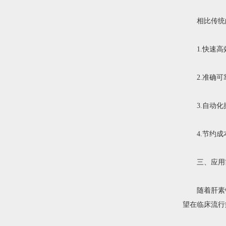
相比传统的
1.快速高效
2.准确可靠
3.自动化操
4.节约成本
三、应用
随着肝素钠
望在临床流行