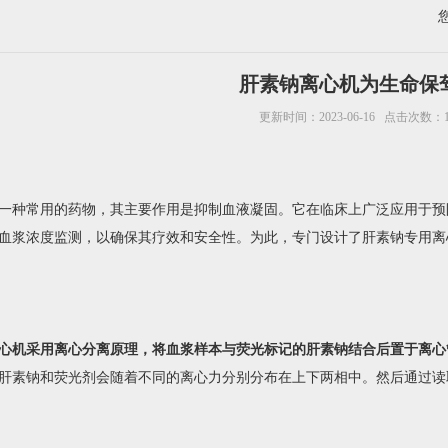
肝素钠离心机为生命保
更新时间：2023-06-16 点击次数：1
种常用的药物，其主要作用是抑制血液凝固。它在临床上广泛应用于预
血浆浓度监测，以确保其疗效和安全性。为此，专门设计了肝素钠专用离
心机
采用离心分离原理，将血浆样本与荧光标记的肝素钠结合后置于离心
肝素钠和荧光剂会随着不同的离心力分别分布在上下两相中。然后通过读